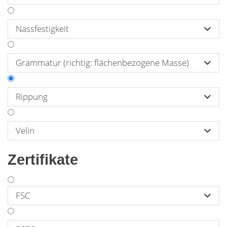
Nassfestigkeit

Grammatur (richtig: flächenbezogene Masse)

Rippung

Durch eine strukturierte Walze oder Filz wird
Velin
die Papierbahn mit längslaufenden Rippen

versehen. Die Rippung ist ein rein optisches
Merkmal und ein Markenzeichen für
Zertifikate
Kraftpapiere. Die mechanischen Eigenschaften
werden dadurch nicht beeinflusst. Nicht
gerippte Papiere bezeichnet man mit 'velin'.
FSC
